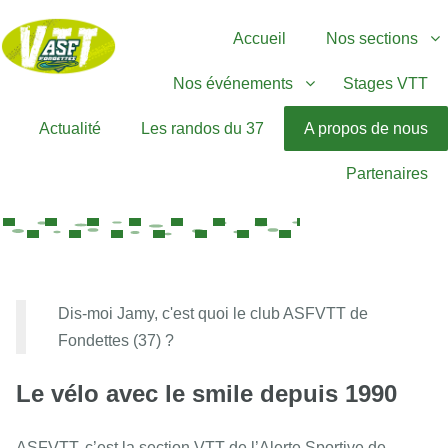
Accueil
Nos sections
Nos événements
Stages VTT
Actualité
Les randos du 37
A propos de nous
Partenaires
Dis-moi Jamy, c'est quoi le club ASFVTT de
Fondettes (37) ?
Le vélo avec le smile depuis 1990
ASFVTT, c’est la section VTT de l’Alerte Sportive de