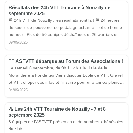
Résultats des 24h VTT Touraine à Nouzilly de
septembre 2025
🏁 24h VTT de Nouzilly : les résultats sont là ! 🏁 24 heures
de sueur, de poussière, de pédalage acharné… et de bonne
humeur ! Plus de 50 équipes déchaînées et 26 warriors en
solo o…
09/09/2025
🚴‍♀️ ASFVTT débarque au Forum des Associations !
Le samedi 6 septembre, de 9h à 14h à la Halle de la
Morandière à Fondettes Viens discuter Ecole de VTT, Gravel
et VTT, choper des infos et t’inscrire pour une année pleine
de kiff sur les sentiers !
04/09/2025
🚵 Les 24h VTT Touraine de Nouzilly - 7 et 8
septembre 2025
3 équipes de l'ASFVTT présentes et de nombreux bénévoles
du club.