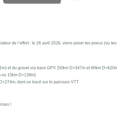
ateur de l’effort : le 26 avril 2026, viens poser tes pneus (ou t
) et du gravel via trace GPX (50km D+347m et 80km D+620
7m ou 15km D+138m)
+274m, dont un tracé sur le parcours VTT
rises !