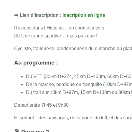
➡️ Lien d'inscription :
Inscription en ligne
Reviens dans l’Histoire… en short et à vélo.
🚴‍♂️ Une rando sportive… mais pas que !
Cycliste, traileur·se, randonneur·se du dimanche ou gladi
Au programme :
Du VTT (30km D+274, 45km D+433m, 60km D+601m
De la marche, nordique ou tranquille (10km D+9
Du trail sur 10km D+97m, 15km D+138m ou 30km D
Départ entre 7h45 et 9h30
Et surtout... des paysages, de la boue, du kiff, et des surp
🎯 Pour qui ?