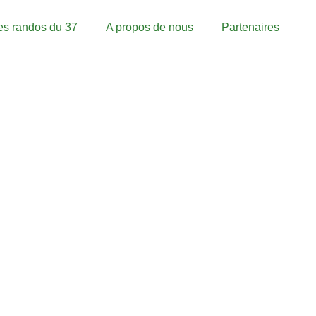
es randos du 37
A propos de nous
Partenaires